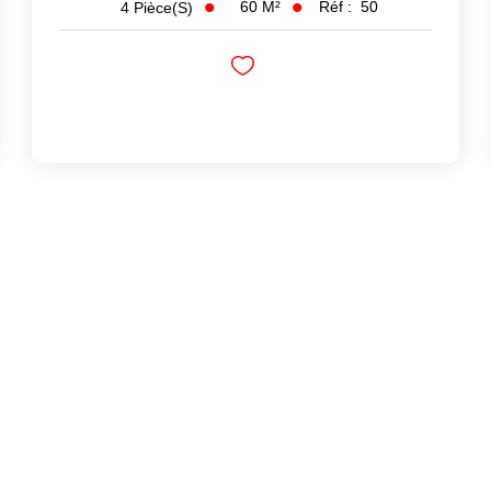
60
M²
Réf :
50
4
Pièce(s)