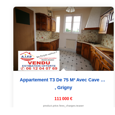
Appartement T3 De 75 M² Avec Cave Et Parking
,
Grigny
111 000 €
product.price.fees_charges.teaser
75
M²
Réf :
25
3
Pièce(s)