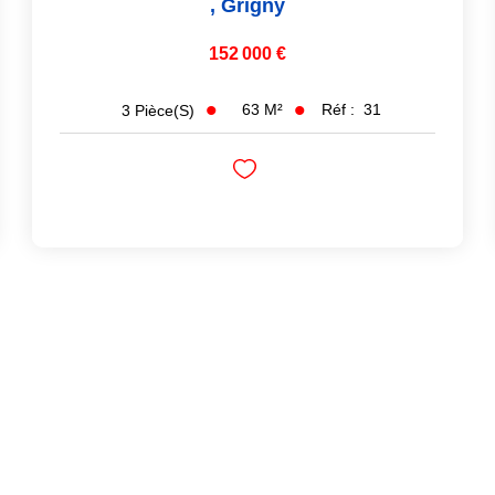
,
Grigny
152 000 €
63
M²
Réf :
31
3
Pièce(s)