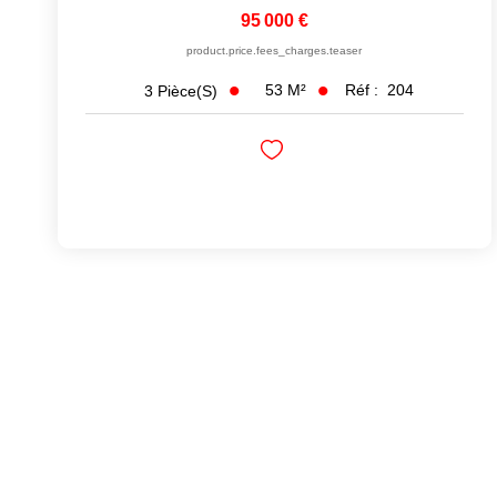
95 000 €
product.price.fees_charges.teaser
53
M²
Réf :
204
3
Pièce(s)