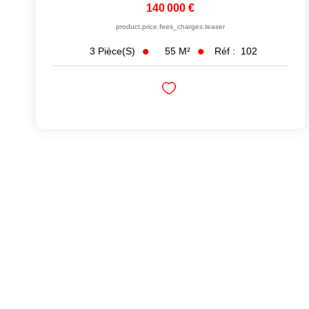
140 000 €
product.price.fees_charges.teaser
55
M²
Réf :
102
3
Pièce(s)