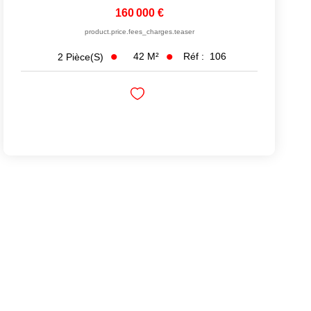
160 000 €
product.price.fees_charges.teaser
42
M²
Réf :
106
2
Pièce(s)