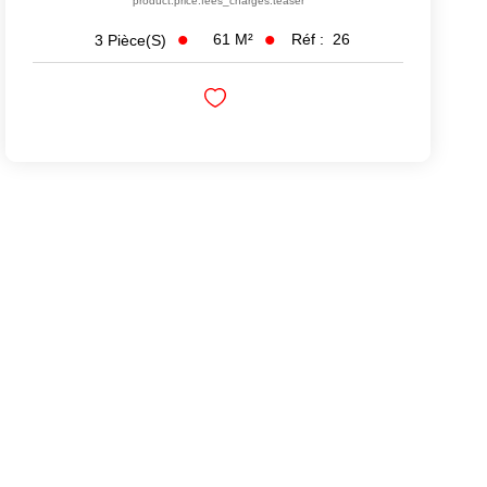
product.price.fees_charges.teaser
61
M²
Réf :
26
3
Pièce(s)