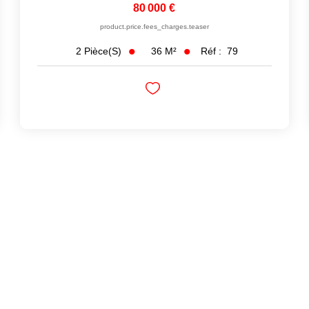
80 000 €
product.price.fees_charges.teaser
36
M²
Réf :
79
2
Pièce(s)