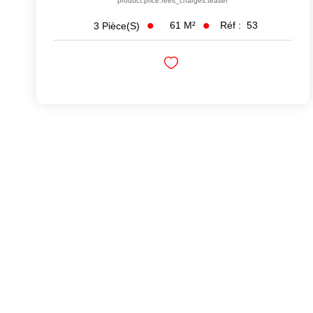
product.price.fees_charges.teaser
61
M²
Réf :
53
3
Pièce(s)