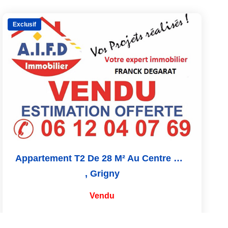
Exclusif
Appartement T2 De 28 M² Au Centre Du Village
,
Grigny
Vendu
28
M²
Réf :
5
2
Pièce(s)