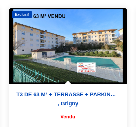
Exclusif
T3 DE 63 M² + TERRASSE + PARKING AÉRIEN ET SOUS-SOL
,
Grigny
Vendu
63
M²
Réf :
21
3
Pièce(s)