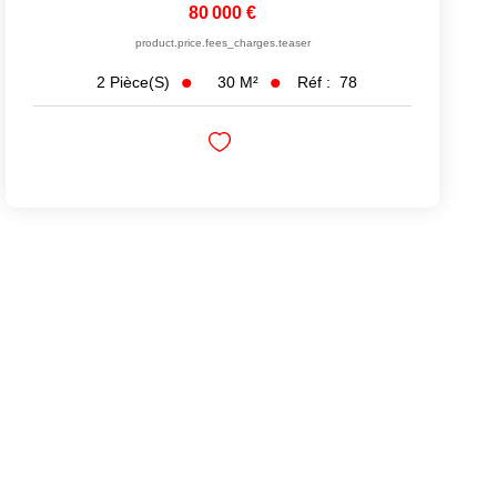
80 000 €
product.price.fees_charges.teaser
30
M²
Réf :
78
2
Pièce(s)