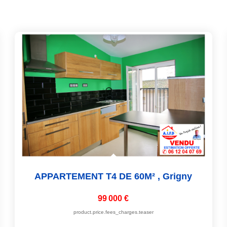
APPARTEMENT T4 DE 60M²
,
Grigny
99 000 €
product.price.fees_charges.teaser