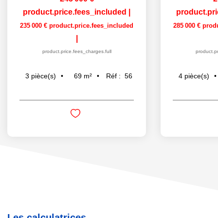
product.price.fees_included
|
product.pr
235 000 €
product.price.fees_included
285 000 €
prod
|
product.price.fees_charges.full
product.pr
69
m²
Réf :
56
3
pièce(s)
4
pièce(s)
Les calculatrices