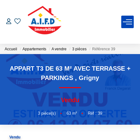
ACCUEIL
ACHETER
Accueil
Appartements
A vendre
3 pièces
Référence 39
APPART T3 DE 63 M² AVEC TERRASSE +
ESTIMER
PARKINGS
,
Grigny
VENDRE
Vendu
NOTRE AGENCE
3
pièce(s)
•
63
m²
•
Réf : 39
CONTACT
Vendu